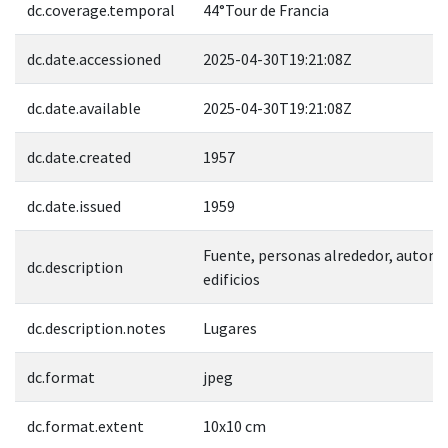
dc.coverage.temporal
44°Tour de Francia
dc.date.accessioned
2025-04-30T19:21:08Z
dc.date.available
2025-04-30T19:21:08Z
dc.date.created
1957
dc.date.issued
1959
Fuente, personas alrededor, automo
dc.description
edificios
dc.description.notes
Lugares
dc.format
jpeg
dc.format.extent
10x10 cm