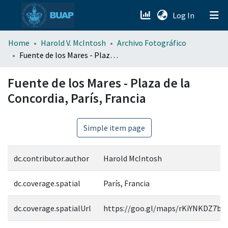
(current)
Log In
menu.section.about_menu
Home
Harold V. McIntosh
Archivo Fotográfico
Fuente de los Mares - Plaza de la Concordia, París, Francia
All of DSpace
Fuente de los Mares - Plaza de la
Concordia, París, Francia
Simple item page
dc.contributor.author
Harold McIntosh
dc.coverage.spatial
París, Francia
dc.coverage.spatialUrl
https://goo.gl/maps/rKiYNKDZ7b