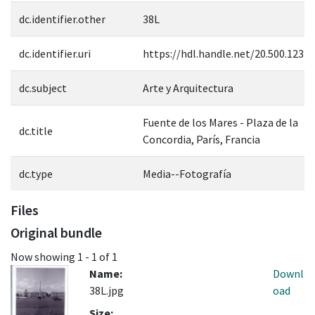
dc.identifier.other
38L
dc.identifier.uri
https://hdl.handle.net/20.500.1237
dc.subject
Arte y Arquitectura
Fuente de los Mares - Plaza de la
dc.title
Concordia, París, Francia
dc.type
Media--Fotografía
Files
Original bundle
Now showing
1 - 1 of 1
Name:
Downl
38L.jpg
oad
Size: