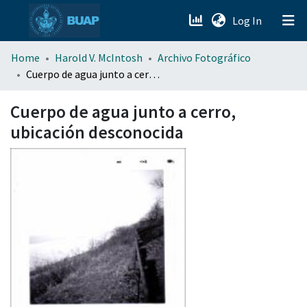
(current)
Log In
menu.section.about_menu
Home
Harold V. McIntosh
Archivo Fotográfico
Cuerpo de agua junto a cerro, ubicación desconocida
All of DSpace
Cuerpo de agua junto a cerro,
ubicación desconocida