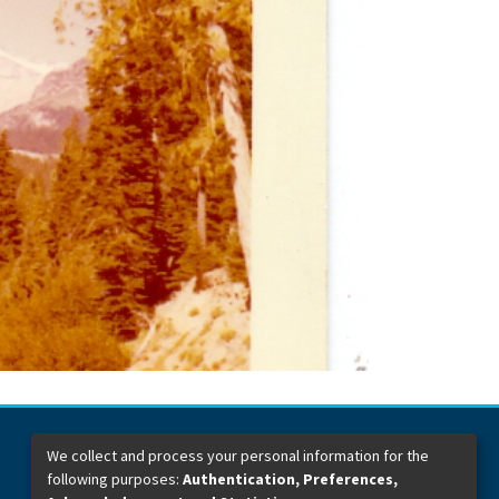
We collect and process your personal information for the
following purposes:
Authentication, Preferences,
Dirección General de Bibliotecas
Boulevard Valsequillo y Av. de las Torres