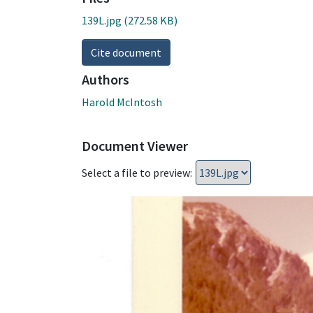
139L.jpg
(272.58 KB)
Cite document
Authors
Harold McIntosh
Document Viewer
Select a file to preview: