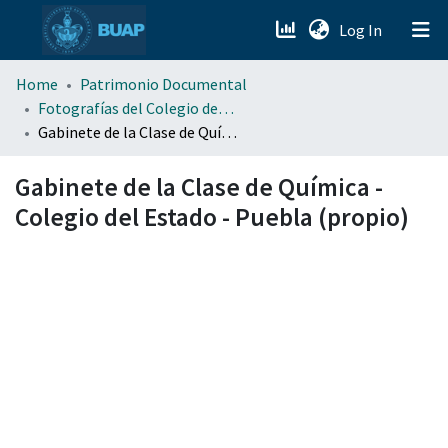
(current)
Log In
menu.section.about_menu
Home
Patrimonio Documental
Fotografías del Colegio del Estado de Puebla
Gabinete de la Clase de Química - Colegio del Estado - Puebla (propio)
All of DSpace
Gabinete de la Clase de Química -
Colegio del Estado - Puebla (propio)