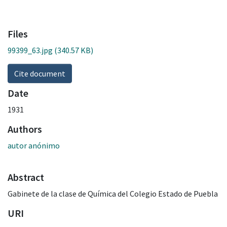
Files
99399_63.jpg
(340.57 KB)
Cite document
Date
1931
Authors
autor anónimo
Abstract
URI