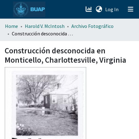
(current)
Log In
menu.section.about_menu
Home
Harold V. McIntosh
Archivo Fotográfico
Construcción desconocida en Monticello, Charlottesville, Virginia
All of DSpace
Construcción desconocida en
Monticello, Charlottesville, Virginia