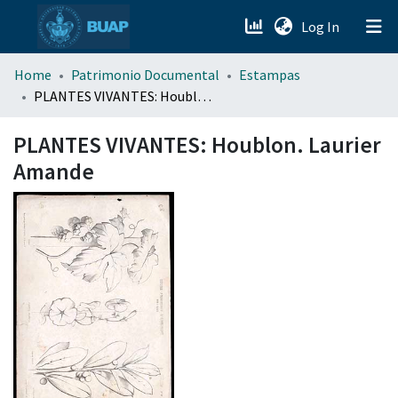
(current)
Log In
menu.section.about_menu
Home
Patrimonio Documental
Estampas
PLANTES VIVANTES: Houblon. Laurier Amande
All of DSpace
PLANTES VIVANTES: Houblon. Laurier
Amande