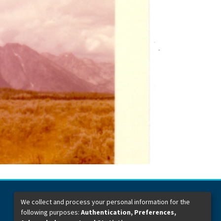
We collect and process your personal information for the
following purposes:
Authentication, Preferences,
Dirección General de Bibliotecas
Boulevard Valsequillo y Av. de las Torres