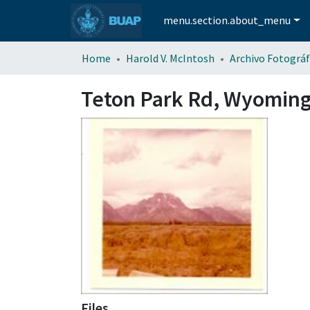
menu.section.about_menu
Home
Harold V. McIntosh
Archivo Fotográf
Teton Park Rd, Wyoming
Files