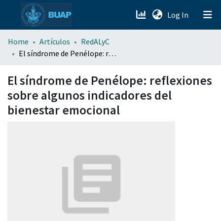
(current)
Log In
menu.section.about_menu
Home
Artículos
RedALyC
El síndrome de Penélope: reflexiones sobre algunos indicadores del bienestar emocional
All of DSpace
El síndrome de Penélope: reflexiones
sobre algunos indicadores del
bienestar emocional