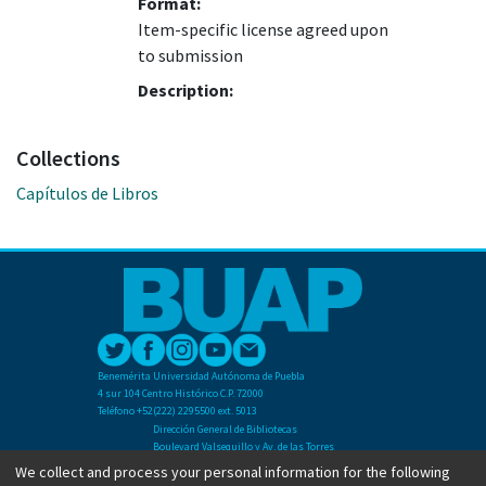
Format:
Item-specific license agreed upon
to submission
Description:
Collections
Capítulos de Libros
Benemérita Universidad Autónoma de Puebla
4 sur 104 Centro Histórico C.P. 72000
Teléfono +52(222) 2295500 ext. 5013
Dirección General de Bibliotecas
Boulevard Valsequillo y Av. de las Torres
Ciudad Universitaria. Col. San Manuel
We collect and process your personal information for the following
C.P. 72570