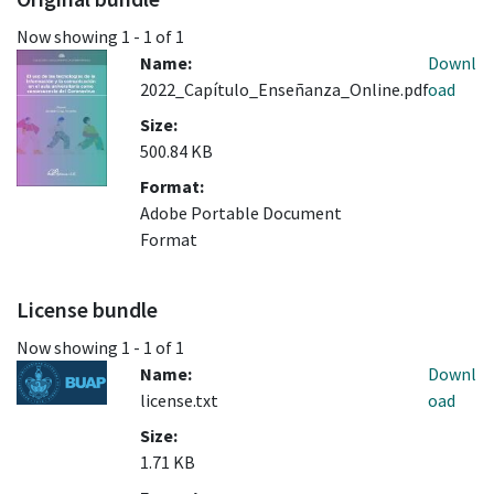
Now showing
1 - 1 of 1
Name:
Downl
2022_Capítulo_Enseñanza_Online.pdf
oad
Size:
500.84 KB
Format:
Adobe Portable Document
Format
License bundle
Now showing
1 - 1 of 1
Name:
Downl
license.txt
oad
Size:
1.71 KB