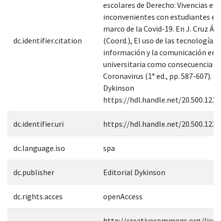
escolares de Derecho: Vivencias e
inconvenientes con estudiantes en 
marco de la Covid-19. En J. Cruz Án
dc.identifier.citation
(Coord.), El uso de las tecnologías 
información y la comunicación en e
universitaria como consecuencia de
Coronavirus (1° ed., pp. 587-607). Ed
Dykinson
https://hdl.handle.net/20.500.123
dc.identifier.uri
https://hdl.handle.net/20.500.123
dc.language.iso
spa
dc.publisher
Editorial Dykinson
dc.rights.acces
openAccess
http://creativecommons.org/licen