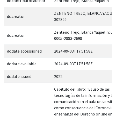
dc.contributor.author
Zenteno Trejo, Blanca Yaquelin
ZENTENO TREJO, BLANCA YAQUEL
dc.creator
302829
Zenteno Trejo, Blanca Yaquelin; 00
dc.creator
0005-2883-2698
dc.date.accessioned
2024-09-03T17:51:58Z
dc.date.available
2024-09-03T17:51:58Z
dc.date.issued
2022
Capitulo del libro: "El uso de las
tecnologías de la información y la
comunicación en el aula universitar
como consecuencia del Coronavirus
enseñanza del Derecho online en l