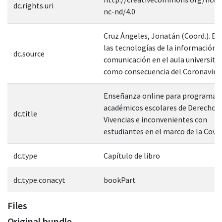
dc.rights.uri
nc-nd/4.0
Cruz Ángeles, Jonatán (Coord.). El 
las tecnologías de la información y
dc.source
comunicación en el aula universitar
como consecuencia del Coronaviru
Enseñanza online para programas
académicos escolares de Derecho:
dc.title
Vivencias e inconvenientes con
estudiantes en el marco de la Covi
dc.type
Capítulo de libro
dc.type.conacyt
bookPart
Files
Original bundle