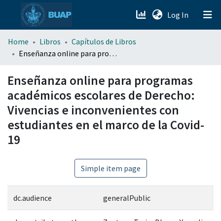
(current)
Log In
menu.section.about_menu
Home
Libros
Capítulos de Libros
Enseñanza online para programas académicos escolares de Derecho: Vivencias e inconvenientes con estudiantes en el marco de la Covid-19
All of DSpace
Enseñanza online para programas
académicos escolares de Derecho:
Vivencias e inconvenientes con
estudiantes en el marco de la Covid-
19
Simple item page
dc.audience
generalPublic