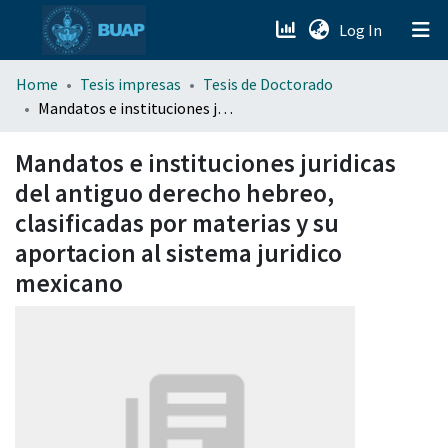
(current)
Log In
menu.section.about_menu
Home
Tesis impresas
Tesis de Doctorado
Mandatos e instituciones juridicas del antiguo derecho hebreo, clasificadas por materias y su aportacion al sistema juridico mexicano
All of DSpace
Mandatos e instituciones juridicas
del antiguo derecho hebreo,
clasificadas por materias y su
aportacion al sistema juridico
mexicano