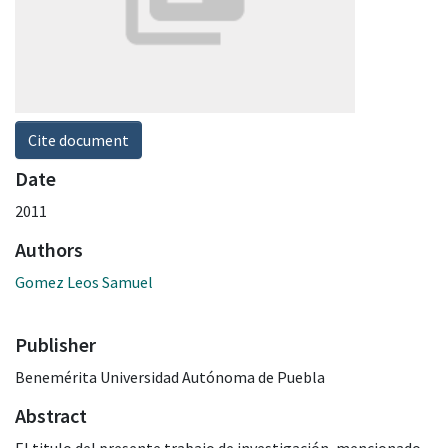
Cite document
Date
2011
Authors
Gomez Leos Samuel
Publisher
Benemérita Universidad Autónoma de Puebla
Abstract
El titulo del presente trabajo de investigación, mencionado