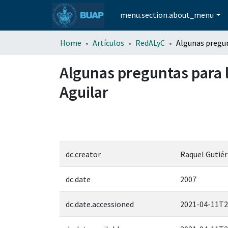
menu.section.about_menu
Home
Artículos
RedALyC
Algunas preguntas para 
Aguilar
dc.creator
Raquel Gutiér
dc.date
2007
dc.date.accessioned
2021-04-11T2