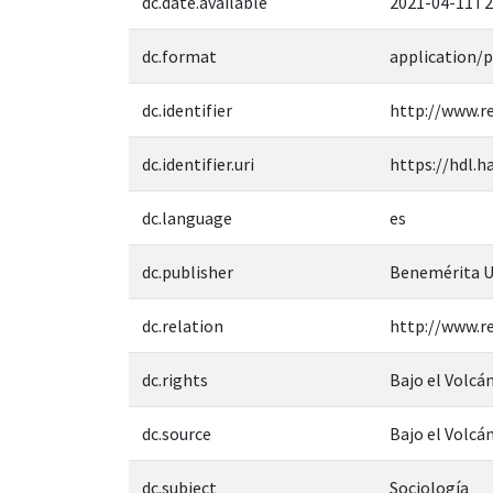
dc.date.available
2021-04-11T2
dc.format
application/p
dc.identifier
http://www.re
dc.identifier.uri
https://hdl.h
dc.language
es
dc.publisher
Benemérita U
dc.relation
http://www.re
dc.rights
Bajo el Volcá
dc.source
Bajo el Volcá
dc.subject
Sociología