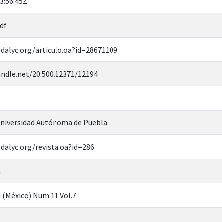
3:56:45Z
df
dalyc.org/articulo.oa?id=28671109
andle.net/20.500.12371/12194
niversidad Autónoma de Puebla
dalyc.org/revista.oa?id=286
n
n (México) Num.11 Vol.7