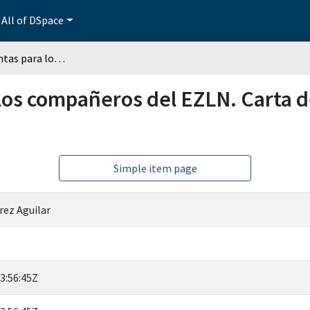
All of DSpace
Algunas preguntas para los compañeros del EZLN. Carta de Raquel Gutiérrez Aguilar
los compañeros del EZLN. Carta d
Simple item page
rez Aguilar
3:56:45Z