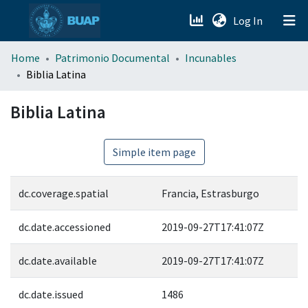
(current)
Log In
menu.section.about_menu
Home
Patrimonio Documental
Incunables
Biblia Latina
All of DSpace
Biblia Latina
Simple item page
dc.coverage.spatial
Francia, Estrasburgo
dc.date.accessioned
2019-09-27T17:41:07Z
dc.date.available
2019-09-27T17:41:07Z
dc.date.issued
1486