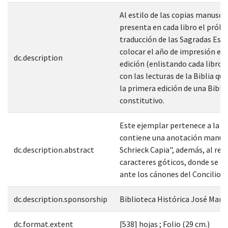
Al estilo de las copias manuscr
presenta en cada libro el pról
traducción de las Sagradas Escri
colocar el año de impresión e
dc.description
edición (enlistando cada libro
con las lecturas de la Biblia q
la primera edición de una Bibl
constitutivo.
Este ejemplar pertenece a la Bi
contiene una anotación manuscr
dc.description.abstract
Schrieck Capia", además, al rev
caracteres góticos, donde se in
ante los cánones del Concilio d
dc.description.sponsorship
Biblioteca Histórica José Mar
dc.format.extent
[538] hojas ; Folio (29 cm.)