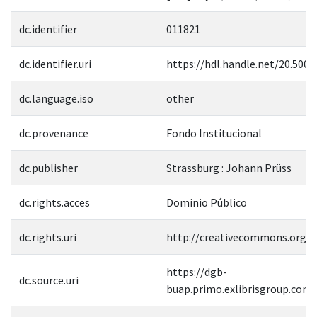
dc.identifier
011821
dc.identifier.uri
https://hdl.handle.net/20.500.
dc.language.iso
other
dc.provenance
Fondo Institucional
dc.publisher
Strassburg : Johann Prüss
dc.rights.acces
Dominio Público
dc.rights.uri
http://creativecommons.org/p
https://dgb-
dc.source.uri
buap.primo.exlibrisgroup.co