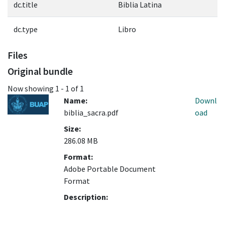
dc.title
Biblia Latina
dc.type
Libro
Files
Original bundle
Now showing
1 - 1 of 1
Name:
Downl
biblia_sacra.pdf
oad
Size:
286.08 MB
Format:
Adobe Portable Document
Format
Description: