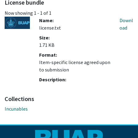
License bundle
Now showing
1 - 1 of 1
Name:
Downl
license.txt
oad
Size:
1.71 KB
Format:
Item-specific license agreed upon
to submission
Description:
Collections
Incunables