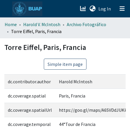
(current)
Log In
menu.section.about_menu
Home
Harold V. McIntosh
Archivo Fotográfico
Torre Eiffel, Paris, Francia
All of DSpace
Torre Eiffel, Paris, Francia
Simple item page
dc.contributor.author
Harold McIntosh
dc.coverage.spatial
Paris, Francia
dc.coverage.spatialUrl
https://goo.gl/maps/A6SVDdJUKk35
dc.coverage.temporal
44°Tour de Francia