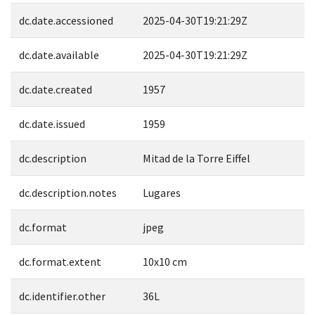
dc.date.accessioned
2025-04-30T19:21:29Z
dc.date.available
2025-04-30T19:21:29Z
dc.date.created
1957
dc.date.issued
1959
dc.description
Mitad de la Torre Eiffel
dc.description.notes
Lugares
dc.format
jpeg
dc.format.extent
10x10 cm
dc.identifier.other
36L