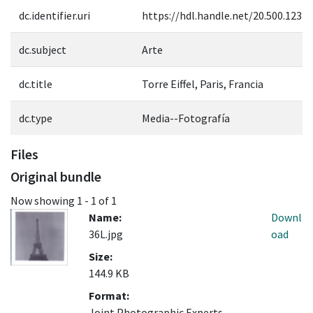
dc.identifier.uri
https://hdl.handle.net/20.500.1237
dc.subject
Arte
dc.title
Torre Eiffel, Paris, Francia
dc.type
Media--Fotografía
Files
Original bundle
Now showing
1 - 1 of 1
Name:
Downl
36L.jpg
oad
Size:
144.9 KB
Format:
Joint Photographic Experts