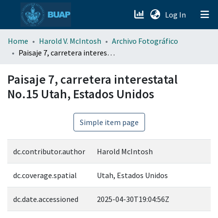
(current)
Log In
menu.section.about_menu
Home
Harold V. McIntosh
Archivo Fotográfico
Paisaje 7, carretera interestatal No.15 Utah, Estados Unidos
All of DSpace
Paisaje 7, carretera interestatal
No.15 Utah, Estados Unidos
Simple item page
dc.contributor.author
Harold McIntosh
dc.coverage.spatial
Utah, Estados Unidos
dc.date.accessioned
2025-04-30T19:04:56Z