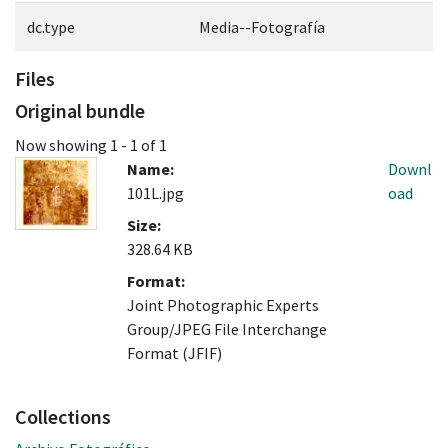
dc.type
Media--Fotografía
Files
Original bundle
Now showing
1 - 1 of 1
Name:
Downl
101L.jpg
oad
Size:
328.64 KB
Format:
Joint Photographic Experts
Group/JPEG File Interchange
Format (JFIF)
Collections