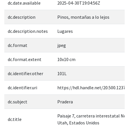
dc.date.available
2025-04-30T19:04:56Z
dc.description
Pinos, montañas a lo lejos
dc.description.notes
Lugares
dc.format
jpeg
dc.format.extent
10x10 cm
dc.identifier.other
101L
dc.identifier.uri
https://hdl.handle.net/20.500.12371
dc.subject
Pradera
Paisaje 7, carretera interestatal No.
dc.title
Utah, Estados Unidos