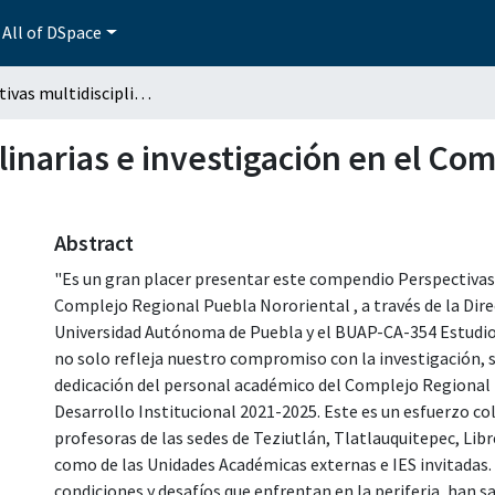
All of DSpace
Perspectivas multidisciplinarias e investigación en el Complejo Regional Puebla Nororiental
linarias e investigación en el Co
Abstract
"Es un gran placer presentar este compendio Perspectivas M
Complejo Regional Puebla Nororiental , a través de la Dir
Universidad Autónoma de Puebla y el BUAP-CA-354 Estudios
no solo refleja nuestro compromiso con la investigación, s
dedicación del personal académico del Complejo Regional No
Desarrollo Institucional 2021-2025. Este es un esfuerzo col
profesoras de las sedes de Teziutlán, Tlatlauquitepec, Lib
como de las Unidades Académicas externas e IES invitadas. A 
condiciones y desafíos que enfrentan en la periferia, han