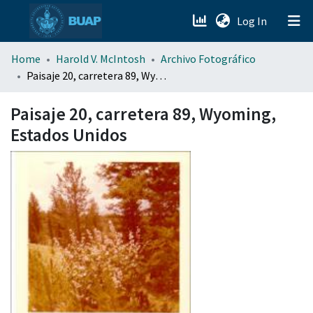
(current)
Log In
menu.section.about_menu
Home
Harold V. McIntosh
Archivo Fotográfico
Paisaje 20, carretera 89, Wyoming, Estados Unidos
All of DSpace
Paisaje 20, carretera 89, Wyoming,
Estados Unidos