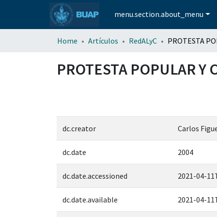
menu.section.about_menu
Home
Artículos
RedALyC
PROTESTA POPULAR Y 
dc.creator
Carlos Figu
dc.date
2004
dc.date.accessioned
2021-04-11
dc.date.available
2021-04-11