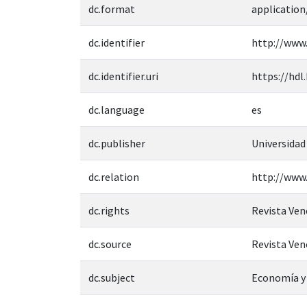
dc.format
application
dc.identifier
http://www.
dc.identifier.uri
https://hdl
dc.language
es
dc.publisher
Universidad
dc.relation
http://www.
dc.rights
Revista Ven
dc.source
Revista Ven
dc.subject
Economía y