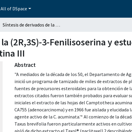
All of DSpace
Síntesis de derivados de la (2R,3S)-3-Fenilisoserina y estudio de su acoplamiento con derivados de la bacatina III
 la (2R,3S)-3-Fenilisoserina y es
ina III
Abstract
"A mediados de la década de los 50, el Departamento de Ag
inició un programa de tamizado de miles de extractos de p
fuentes de precursores esteroidales para la obtención de l
extractos citados fueron también probados para evaluar su
iniciales el extracto de las hojas del Camptotheca acumina
CA755 (adenocarcinoma) y en 1966 fue aislada y elucidada 
agente activo de la C. acuminata.'* Al comienzo de la décad
Taxus brevifolia fueron particularmente activos en cultivos
aisló de dicho extracto el Taxol® (paclitaxel) 2 describié