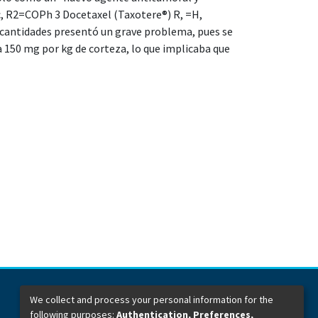
c, R2=COPh 3 Docetaxel (Taxotere®) R, =H,
cantidades presentó un grave problema, pues se
150 mg por kg de corteza, lo que implicaba que
We collect and process your personal information for the
following purposes:
Authentication, Preferences,
Dirección General de Bibliotecas