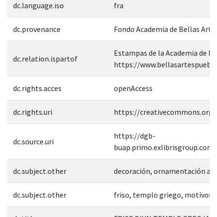
dc.language.iso
fra
dc.provenance
Fondo Academia de Bellas Arte
Estampas de la Academia de Bell
dc.relation.ispartof
https://www.bellasartespuebl
dc.rights.acces
openAccess
dc.rights.uri
https://creativecommons.org/
https://dgb-
dc.source.uri
buap.primo.exlibrisgroup.co
dc.subject.other
decoración, ornamentación arq
dc.subject.other
friso, templo griego, motivos 