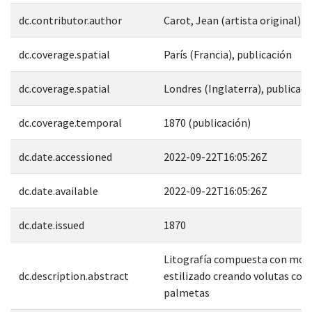
dc.contributor.author
Carot, Jean (artista original)
dc.coverage.spatial
París (Francia), publicación
dc.coverage.spatial
Londres (Inglaterra), publicaci
dc.coverage.temporal
1870 (publicación)
dc.date.accessioned
2022-09-22T16:05:26Z
dc.date.available
2022-09-22T16:05:26Z
dc.date.issued
1870
Litografía compuesta con motiv
dc.description.abstract
estilizado creando volutas cor
palmetas