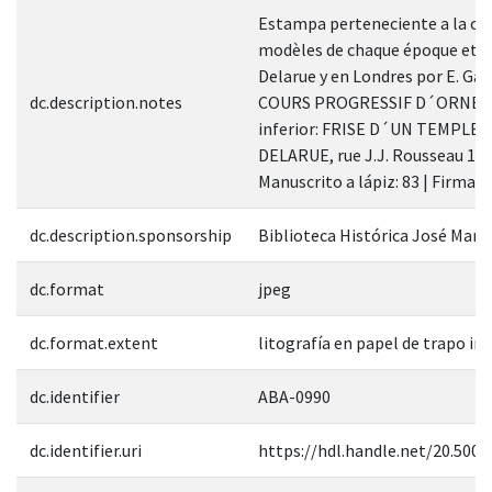
Estampa perteneciente a la obr
modèles de chaque époque et d'a
Delarue y en Londres por E. Ga
dc.description.notes
COURS PROGRESSIF D´ORNEMENT 
inferior: FRISE D´UN TEMPLE GR
DELARUE, rue J.J. Rousseau 18. E
Manuscrito a lápiz: 83 | Firmas: 
dc.description.sponsorship
Biblioteca Histórica José Mar
dc.format
jpeg
dc.format.extent
litografía en papel de trapo in
dc.identifier
ABA-0990
dc.identifier.uri
https://hdl.handle.net/20.500.