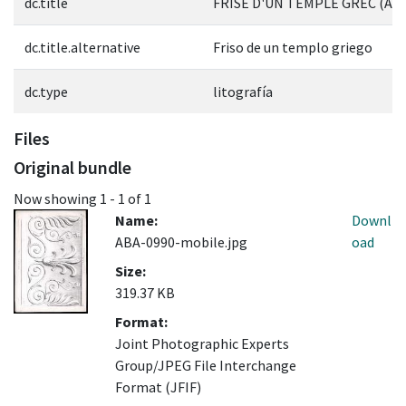
dc.title
FRISE D'UN TEMPLE GREC (Ant
dc.title.alternative
Friso de un templo griego
dc.type
litografía
Files
Original bundle
Now showing
1 - 1 of 1
Name:
Downl
ABA-0990-mobile.jpg
oad
Size:
319.37 KB
Format:
Joint Photographic Experts
Group/JPEG File Interchange
Format (JFIF)