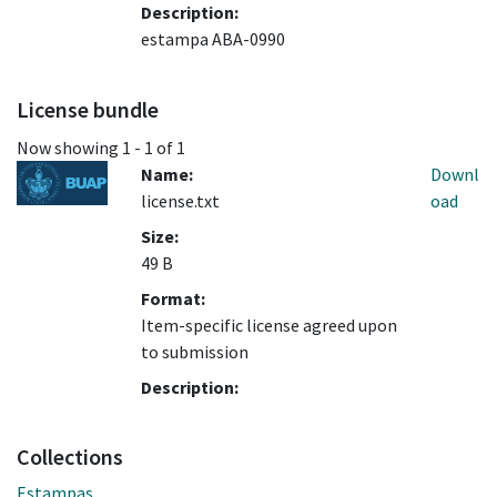
Description:
estampa ABA-0990
License bundle
Now showing
1 - 1 of 1
Name:
Downl
license.txt
oad
Size:
49 B
Format:
Item-specific license agreed upon
to submission
Description:
Collections
Estampas