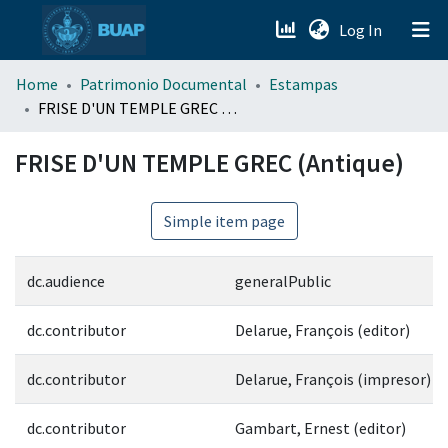
(current)
Log In
menu.section.about_menu
Home
Patrimonio Documental
Estampas
FRISE D'UN TEMPLE GREC (Antique)
All of DSpace
FRISE D'UN TEMPLE GREC (Antique)
Simple item page
dc.audience
generalPublic
dc.contributor
Delarue, François (editor)
dc.contributor
Delarue, François (impresor)
dc.contributor
Gambart, Ernest (editor)