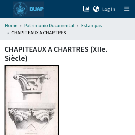
(current)
Log In
menu.section.about_menu
Home
Patrimonio Documental
Estampas
CHAPITEAUX A CHARTRES (XIIe. Siècle)
All of DSpace
CHAPITEAUX A CHARTRES (XIIe.
Siècle)