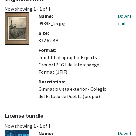
Now showing
1 - 1 of 1
Name:
Downl
99398_26.jpg
oad
Size:
332.62 KB
Format:
Joint Photographic Experts
Group/JPEG File Interchange
Format (JFIF)
Description:
Gimnasio vista exterior - Colegio
del Estado de Puebla (propio)
License bundle
Now showing
1 - 1 of 1
Name:
Downl