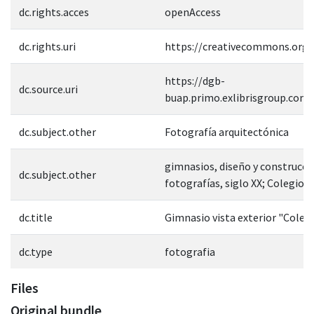
dc.rights.acces
openAccess
dc.rights.uri
https://creativecommons.org/
https://dgb-
dc.source.uri
buap.primo.exlibrisgroup.co
dc.subject.other
Fotografía arquitectónica
gimnasios, diseño y construcci
dc.subject.other
fotografías, siglo XX; Colegio 
dc.title
Gimnasio vista exterior "Colegi
dc.type
fotografia
Files
Original bundle