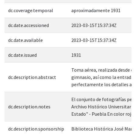
dc.coverage.temporal
aproximadamente 1931
dc.date.accessioned
2023-03-15T15:37:34Z
dc.date.available
2023-03-15T15:37:34Z
dc.date.issued
1931
Toma aérea, realizada desde el i
dc.description.abstract
gimnasio, así como la entrada 
perfectamente los detalles arq
El conjunto de fotografías pert
dc.description.notes
Archivo Histórico Universitario
Estado" - Puebla En color rojo 
dc.description.sponsorship
Biblioteca Histórica José Mar