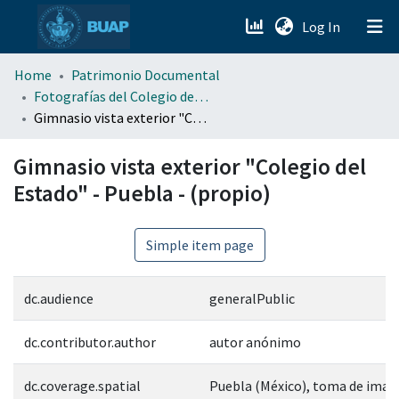
(current)
Log In
menu.section.about_menu
Home
Patrimonio Documental
Fotografías del Colegio del Estado de Puebla
Gimnasio vista exterior "Colegio del Estado" - Puebla - (propio)
All of DSpace
Gimnasio vista exterior "Colegio del
Estado" - Puebla - (propio)
Simple item page
dc.audience
generalPublic
dc.contributor.author
autor anónimo
dc.coverage.spatial
Puebla (México), toma de imag