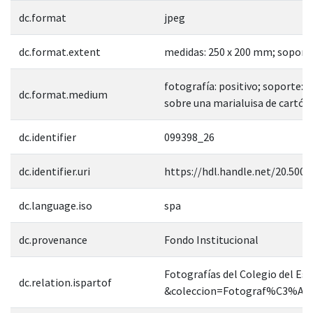
dc.format
jpeg
dc.format.extent
medidas: 250 x 200 mm; soport
fotografía: positivo; soporte: 
dc.format.medium
sobre una marialuisa de cartón 
dc.identifier
099398_26
dc.identifier.uri
https://hdl.handle.net/20.500.
dc.language.iso
spa
dc.provenance
Fondo Institucional
Fotografías del Colegio del Est
dc.relation.ispartof
&coleccion=Fotograf%C3%ADa