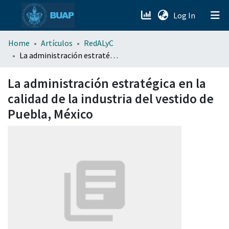
(current)
Log In
menu.section.about_menu
Home
Artículos
RedALyC
La administración estratégica en la calidad de la industria del vestido de Puebla, México
All of DSpace
La administración estratégica en la
calidad de la industria del vestido de
Puebla, México