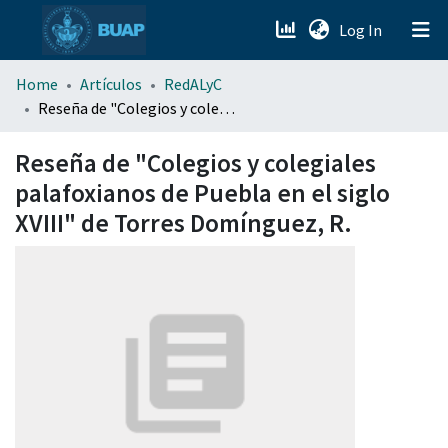
(current)
Log In
menu.section.about_menu
Home
Artículos
RedALyC
Reseña de "Colegios y colegiales palafoxianos de Puebla en el siglo XVIII" de Torres Domínguez, R.
All of DSpace
Reseña de "Colegios y colegiales
palafoxianos de Puebla en el siglo
XVIII" de Torres Domínguez, R.