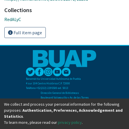
Collections
RedALyC
Full item page
Benemérita Universidad Autónoma de Puebla
4 sur 104 Centro Histórico C.P. 72000
Teléfono +52(222) 2295500 ext. 5013
Dirección General de Bibliotecas
Boulevard Valsequillo y Av. de las Torres
Ciudad Universitaria. Col. San Manuel
We collect and process your personal information for the following
C.P. 72570
purposes:
Authentication, Preferences, Acknowledgement and
Teléfono +52 (222) 2295500 Ext 2901
Statistics
.
To learn more, please read our
privacy policy
.