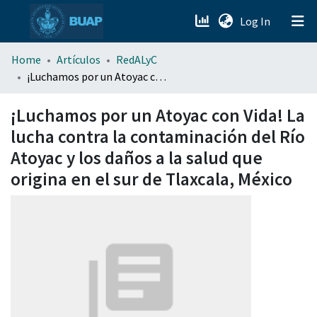
(current)
Log In
menu.section.about_menu
Home
Artículos
RedALyC
¡Luchamos por un Atoyac con Vida! La lucha contra la contaminación del Río Atoyac y los daños a la salud que origina en el sur de Tlaxcala, México
All of DSpace
¡Luchamos por un Atoyac con Vida! La
lucha contra la contaminación del Río
Atoyac y los daños a la salud que
origina en el sur de Tlaxcala, México