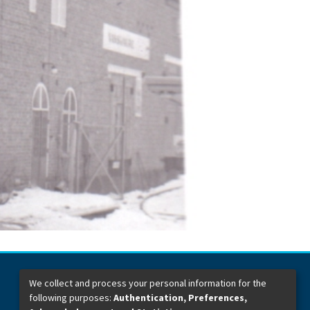
We collect and process your personal information for the
following purposes:
Authentication, Preferences,
Dirección General de Bibliotecas
Boulevard Valsequillo y Av. de las Torres