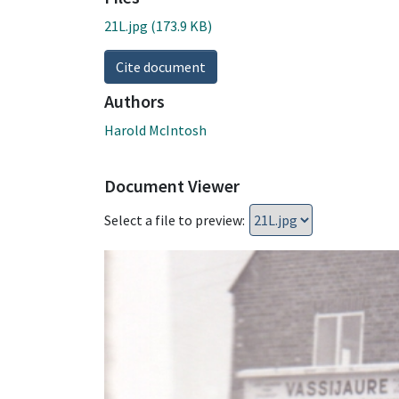
21L.jpg
(173.9 KB)
Cite document
Authors
Harold McIntosh
Document Viewer
Select a file to preview: