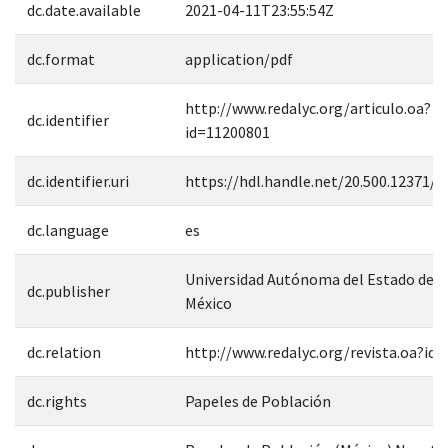
dc.date.available
2021-04-11T23:55:54Z
dc.format
application/pdf
http://www.redalyc.org/articulo.oa?
dc.identifier
id=11200801
dc.identifier.uri
https://hdl.handle.net/20.500.12371/1
dc.language
es
Universidad Autónoma del Estado de
dc.publisher
México
dc.relation
http://www.redalyc.org/revista.oa?id=
dc.rights
Papeles de Población