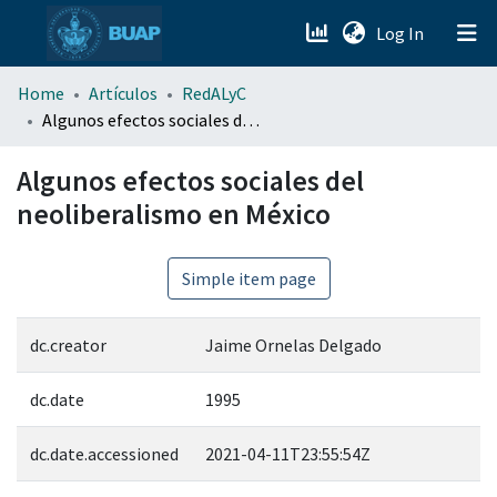
(current)
Log In
menu.section.about_menu
Home
Artículos
RedALyC
Algunos efectos sociales del neoliberalismo en México
All of DSpace
Algunos efectos sociales del
neoliberalismo en México
Simple item page
dc.creator
Jaime Ornelas Delgado
dc.date
1995
dc.date.accessioned
2021-04-11T23:55:54Z