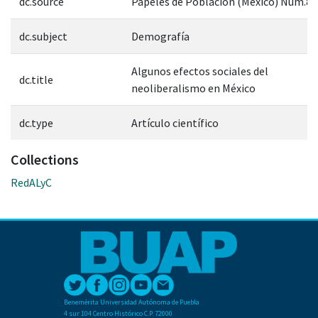
dc.source
Papeles de Población (México) Num.8
dc.subject
Demografía
Algunos efectos sociales del
dc.title
neoliberalismo en México
dc.type
Artículo científico
Collections
RedALyC
Benemérita Universidad Autónoma de Puebla
4 sur 104 Centro Histórico C.P. 72000