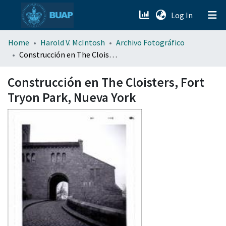
(current)
Log In
menu.section.about_menu
Home
Harold V. McIntosh
Archivo Fotográfico
Construcción en The Cloisters, Fort Tryon Park, Nueva York
All of DSpace
Construcción en The Cloisters, Fort
Tryon Park, Nueva York