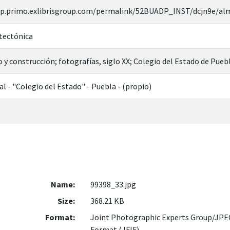
ap.primo.exlibrisgroup.com/permalink/52BUADP_INST/dcjn9e/a
itectónica
o y construcción; fotografías, siglo XX; Colegio del Estado de Pueb
al - "Colegio del Estado" - Puebla - (propio)
Name:
99398_33.jpg
Size:
368.21 KB
Format:
Joint Photographic Experts Group/JPEG
Format (JFIF)