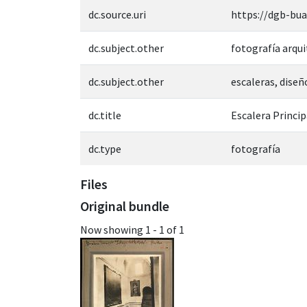
dc.source.uri
https://dgb-bu
dc.subject.other
fotografía arqu
dc.subject.other
escaleras, diseñ
dc.title
Escalera Princip
dc.type
fotografía
Files
Original bundle
Now showing
1 - 1 of 1