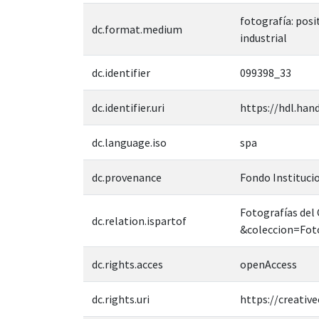
fotografía: posi
dc.format.medium
industrial
dc.identifier
099398_33
dc.identifier.uri
https://hdl.han
dc.language.iso
spa
dc.provenance
Fondo Instituci
Fotografías del 
dc.relation.ispartof
&coleccion=Fo
dc.rights.acces
openAccess
dc.rights.uri
https://creati