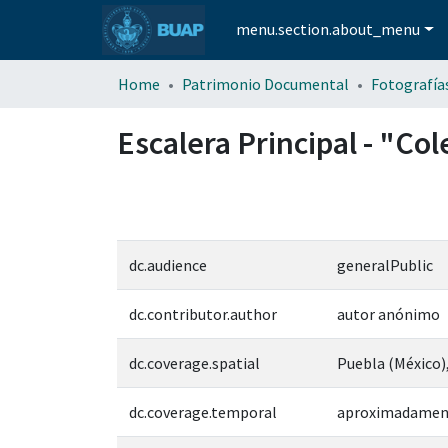
menu.section.about_menu
Home
Patrimonio Documental
Escalera Principal - "Col
dc.audience
generalPublic
dc.contributor.author
autor anónimo
dc.coverage.spatial
Puebla (México)
dc.coverage.temporal
aproximadamen