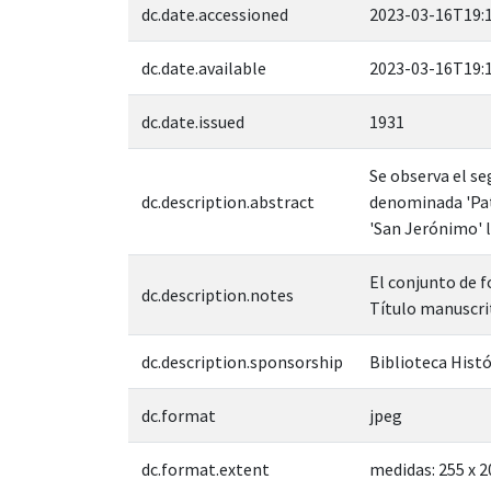
dc.date.accessioned
2023-03-16T19:
dc.date.available
2023-03-16T19:
dc.date.issued
1931
Se observa el se
dc.description.abstract
denominada 'Pat
'San Jerónimo' l
El conjunto de f
dc.description.notes
Título manuscrit
dc.description.sponsorship
Biblioteca Hist
dc.format
jpeg
dc.format.extent
medidas: 255 x 