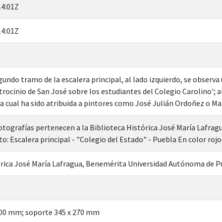
14:01Z
14:01Z
gundo tramo de la escalera principal, al lado izquierdo, se observa
rocinio de San José sobre los estudiantes del Colegio Carolino'; 
a cual ha sido atribuida a pintores como José Julián Ordoñez o M
otografías pertenecen a la Biblioteca Histórica José María Lafragua
o: Escalera principal - "Colegio del Estado" - Puebla En color rojo
órica José María Lafragua, Benemérita Universidad Autónoma de P
200 mm; soporte 345 x 270 mm