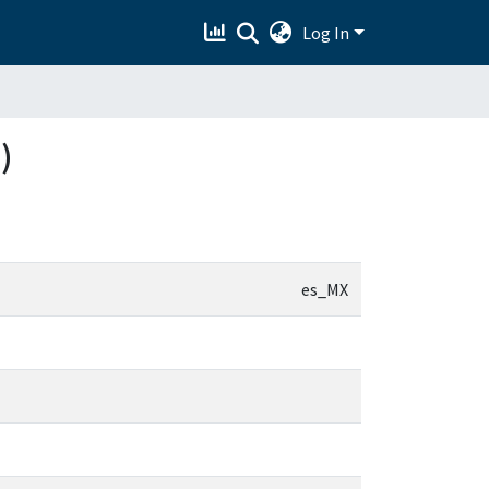
Log In
)
es_MX