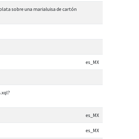
 plata sobre una marialuisa de cartón
es_MX
.xql?
es_MX
es_MX