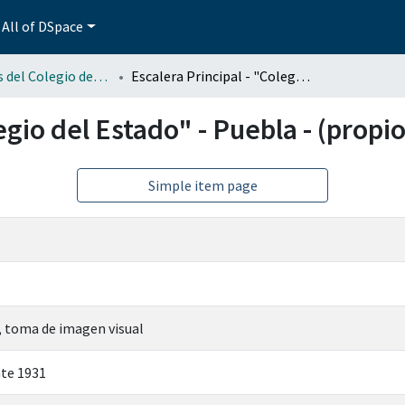
All of DSpace
Fotografías del Colegio del Estado de Puebla
Escalera Principal - "Colegio del Estado" - Puebla - (propio)
egio del Estado" - Puebla - (propio
Simple item page
, toma de imagen visual
te 1931