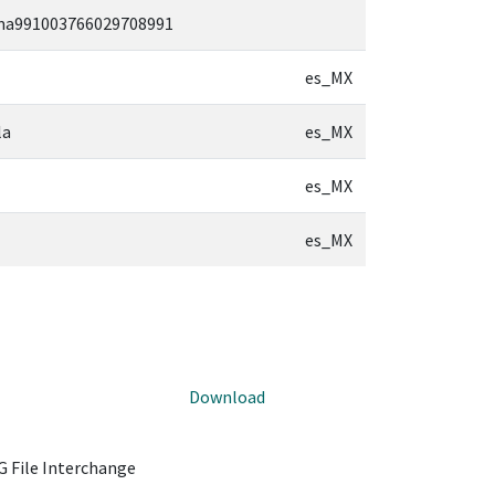
lma991003766029708991
es_MX
la
es_MX
es_MX
es_MX
Download
 File Interchange