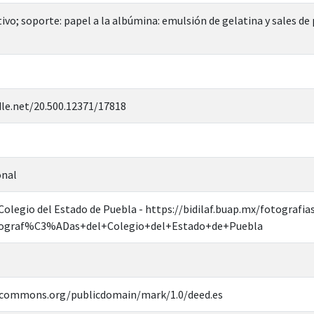
tivo; soporte: papel a la albúmina: emulsión de gelatina y sales de
dle.net/20.500.12371/17818
onal
Colegio del Estado de Puebla - https://bidilaf.buap.mx/fotografias
tograf%C3%ADas+del+Colegio+del+Estado+de+Puebla
vecommons.org/publicdomain/mark/1.0/deed.es