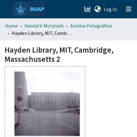
(current)
Log In
menu.section.about_menu
Home
Harold V. McIntosh
Archivo Fotográfico
Hayden Library, MIT, Cambridge, Massachusetts 2
All of DSpace
Hayden Library, MIT, Cambridge,
Massachusetts 2