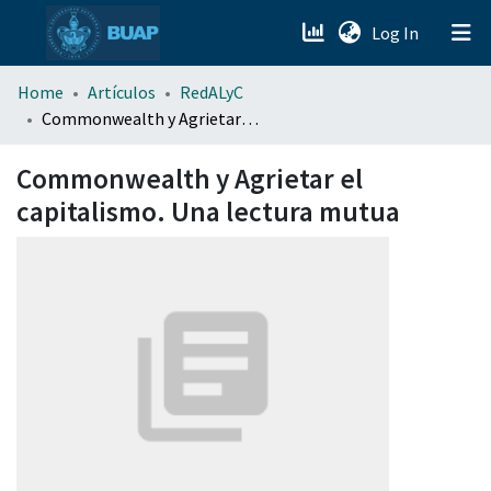
(current)
Log In
menu.section.about_menu
Home
Artículos
RedALyC
Commonwealth y Agrietar el capitalismo. Una lectura mutua
All of DSpace
Commonwealth y Agrietar el
capitalismo. Una lectura mutua