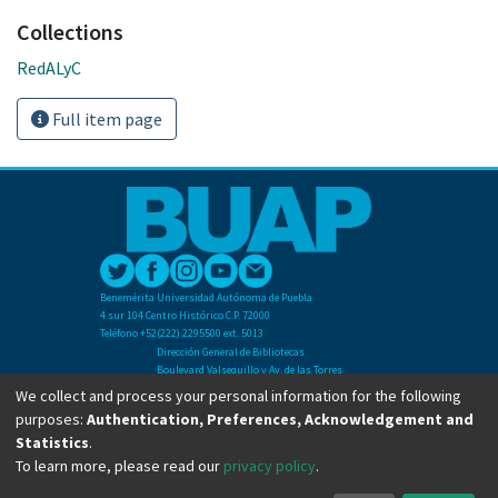
Collections
RedALyC
Full item page
Benemérita Universidad Autónoma de Puebla
4 sur 104 Centro Histórico C.P. 72000
Teléfono +52(222) 2295500 ext. 5013
Dirección General de Bibliotecas
Boulevard Valsequillo y Av. de las Torres
Ciudad Universitaria. Col. San Manuel
We collect and process your personal information for the following
C.P. 72570
purposes:
Authentication, Preferences, Acknowledgement and
Teléfono +52 (222) 2295500 Ext 2901
Statistics
.
To learn more, please read our
privacy policy
.