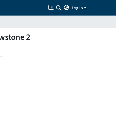
Log In
owstone 2
os