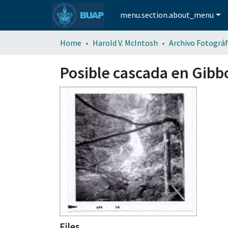
menu.section.about_menu
Home
Harold V. McIntosh
Archivo Fotográf
Posible cascada en Gibbo
Files