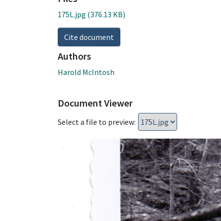
175L.jpg
(376.13 KB)
Cite document
Authors
Harold McIntosh
Document Viewer
Select a file to preview: