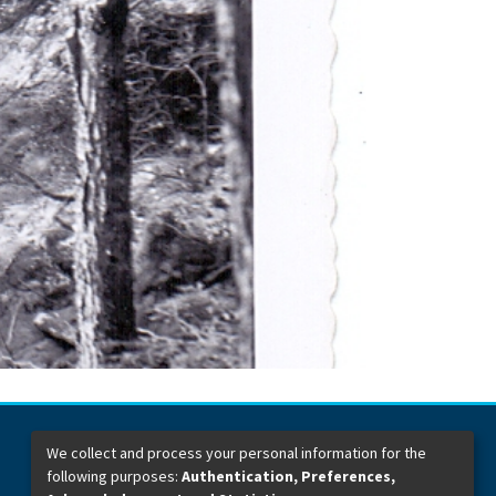
We collect and process your personal information for the
following purposes:
Authentication, Preferences,
Dirección General de Bibliotecas
Boulevard Valsequillo y Av. de las Torres