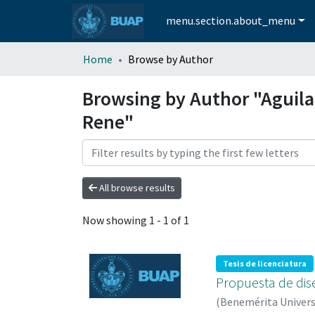
menu.section.about_menu
Home
Browse by Author
Browsing by Author "Aguilar
Rene"
All browse results
Now showing
1 - 1 of 1
Tesis de licenciatura
Propuesta de dise
(
Benemérita Univer