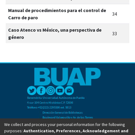
Manual de procedimientos para el control de
34
Carro de paro
Caso Atenco vs México, una perspectiva de
33
género
Benemérita Universidad Autónoma de Puebla
4 sur 104 Centro Histórico C.P. 72000
Teléfono +52(222) 2295500 ext. 5013
Dirección General de Bibliotecas
Boulevard Valsequillo y Av. de las Torres
Ciudad Universitaria. Col. San Manuel
We collect and process your personal information for the following
C.P. 72570
purposes:
Authentication, Preferences, Acknowledgement and
Teléfono +52 (222) 2295500 Ext 2901