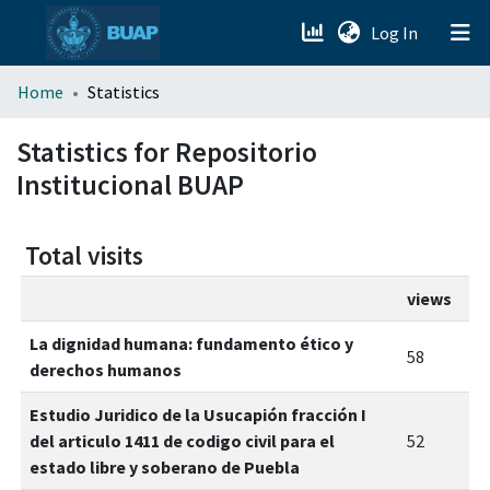
(current)
Log In
menu.section.about_menu
Home
Statistics
All of DSpace
Statistics for Repositorio
Institucional BUAP
Total visits
views
La dignidad humana: fundamento ético y
58
derechos humanos
Estudio Juridico de la Usucapión fracción I
del articulo 1411 de codigo civil para el
52
estado libre y soberano de Puebla