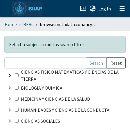
(current)
Log In
menu.section.about_menu
Home
REAs
browse.metadata.conahcyt.breadcrumbs
All of DSpace
Select a subject to add as search filter
Search
Reset
CIENCIAS FÍSICO MATEMÁTICAS Y CIENCIAS DE LA
TIERRA
BIOLOGÍA Y QUÍMICA
MEDICINA Y CIENCIAS DE LA SALUD
HUMANIDADES Y CIENCIAS DE LA CONDUCTA
CIENCIAS SOCIALES