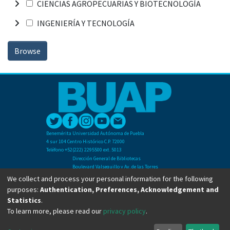
CIENCIAS AGROPECUARIAS Y BIOTECNOLOGÍA
INGENIERÍA Y TECNOLOGÍA
Browse
Benemérita Universidad Autónoma de Puebla
4 sur 104 Centro Histórico C.P. 72000
Teléfono +52(222) 2295500 ext. 5013
Dirección General de Bibliotecas
Boulevard Valsequillo y Av. de las Torres
Ciudad Universitaria. Col. San Manuel
We collect and process your personal information for the following
C.P. 72570
purposes:
Authentication, Preferences, Acknowledgement and
Teléfono +52 (222) 2295500 Ext 2901
Statistics
.
To learn more, please read our
privacy policy
.