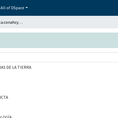
All of DSpace
browse.metadata.conahcyt.breadcrumbs
IAS DE LA TIERRA
UCTA
OLOGÍA