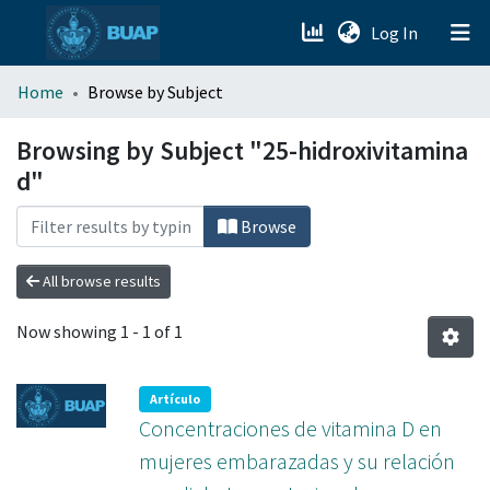
(current)
Log In
menu.section.about_menu
Home
Browse by Subject
All of DSpace
Browsing by Subject "25-hidroxivitamina
d"
Browse
All browse results
Now showing
1 - 1 of 1
Artículo
Concentraciones de vitamina D en
mujeres embarazadas y su relación