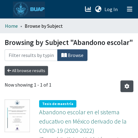
(current)
Log In
menu.section.about_menu
Home
Browse by Subject
All of DSpace
Browsing by Subject "Abandono escolar"
Browse
All browse results
Now showing
1 - 1 of 1
Tesis de maestría
Abandono escolar en el sistema
educativo en México derivado de la
COVID-19 (2020-2022)