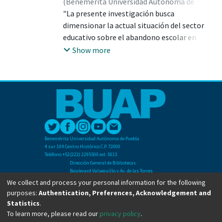
(
Benemérita Universidad Autónoma de
Puebla
"La presente investigación busca
,
2024-06
)
Flores Flores, Adelfa
;
AGUILAR BALDERAS, LIDIA; 37329
dimensionar la actual situación del sector
educativo sobre el abandono escolar en
nuestro país. Resulta relevante para analizar
Show more
las causas y circunstancias en la que este
fenómeno está afectando al sistema
educativo mexicano al grado de limitar de
manera significativa el desarrollo de los
estudiantes, vulnerando su derecho
irrestricto de recibir la instrucción de
educación. El objetivo general de esta
Benemérita Universidad Autónoma de Puebla
investigación consiste en analizar las causas
4 sur 104 Centro Histórico C.P. 72000
del incremento del abandono escolar en el
Teléfono +52(222) 2295500 ext. 5013
Dirección General de Bibliotecas
sistema educativo mexicano durante el
Boulevard Valsequillo y Av. de las Torres
aislamiento provocado por el periodo de la
Ciudad Universitaria. Col. San Manuel
We collect and process your personal information for the following
C.P. 72570
pandemia del COVID-19".
purposes:
Authentication, Preferences, Acknowledgement and
Teléfono +52 (222) 2295500 Ext 2901
Statistics
.
To learn more, please read our
privacy policy
.