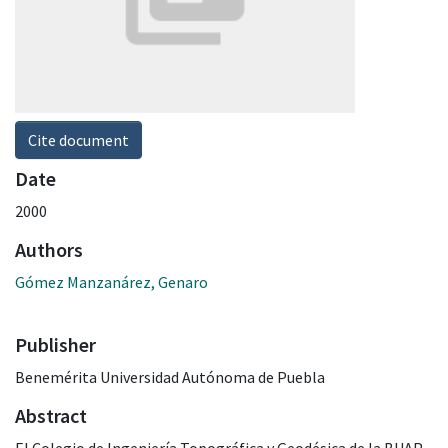
Cite document
Date
2000
Authors
Gómez Manzanárez, Genaro
Publisher
Benemérita Universidad Autónoma de Puebla
Abstract
El Colegio de Ingeniería Topográfica y Geodésica de la BUAP