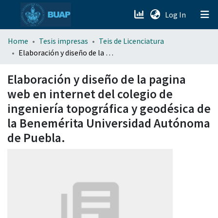
(current)
Log In
menu.section.about_menu
Home
Tesis impresas
Teis de Licenciatura
Elaboración y diseño de la pagina web en internet del colegio de ingeniería topográfica y geodésica de la Benemérita Universidad Autónoma de Puebla.
All of DSpace
Elaboración y diseño de la pagina
web en internet del colegio de
ingeniería topográfica y geodésica de
la Benemérita Universidad Autónoma
de Puebla.