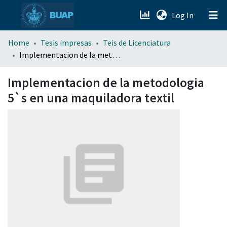
(current)
Log In
menu.section.about_menu
Home
Tesis impresas
Teis de Licenciatura
Implementacion de la metodologia 5`s en una maquiladora textil
All of DSpace
Implementacion de la metodologia
5`s en una maquiladora textil