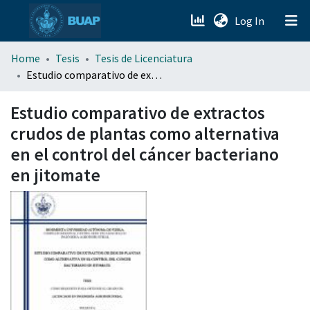
(current)
Log In
menu.section.about_menu
Home
Tesis
Tesis de Licenciatura
Estudio comparativo de extractos crudos de plantas como alternativa en el control del cáncer bacteriano en jitomate
All of DSpace
Estudio comparativo de extractos
crudos de plantas como alternativa
en el control del cáncer bacteriano
en jitomate