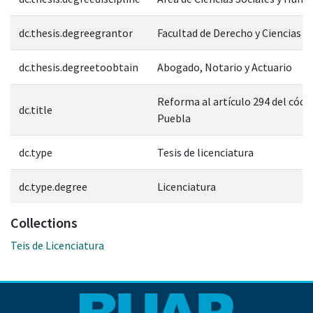
dc.thesis.degreegrantor
Facultad de Derecho y Ciencias S
dc.thesis.degreetoobtain
Abogado, Notario y Actuario
Reforma al artículo 294 del códig
dc.title
Puebla
dc.type
Tesis de licenciatura
dc.type.degree
Licenciatura
Collections
Teis de Licenciatura