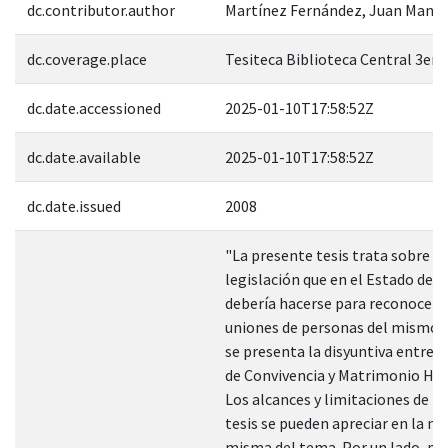
dc.contributor.author
Martínez Fernández, Juan Manue
dc.coverage.place
Tesiteca Biblioteca Central 3er. 
dc.date.accessioned
2025-01-10T17:58:52Z
dc.date.available
2025-01-10T17:58:52Z
dc.date.issued
2008
"La presente tesis trata sobre el
legislación que en el Estado de 
debería hacerse para reconocer l
uniones de personas del mismo s
se presenta la disyuntiva entre 
de Convivencia y Matrimonio Ho
Los alcances y limitaciones de l
tesis se pueden apreciar en la na
misma del tema. Por un lado, pl