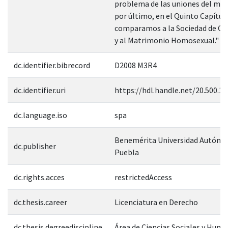
problema de las uniones del mis
por último, en el Quinto Capítul
comparamos a la Sociedad de Co
y al Matrimonio Homosexual."
dc.identifier.bibrecord
D2008 M3R4
dc.identifier.uri
https://hdl.handle.net/20.500.1
dc.language.iso
spa
Benemérita Universidad Autóno
dc.publisher
Puebla
dc.rights.acces
restrictedAccess
dc.thesis.career
Licenciatura en Derecho
dc.thesis.degreediscipline
Área de Ciencias Sociales y Hum