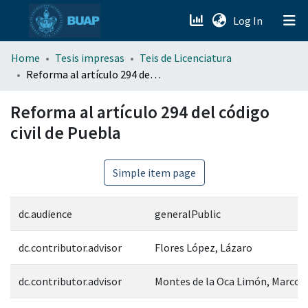
(current)
Log In
menu.section.about_menu
Home
Tesis impresas
Teis de Licenciatura
Reforma al artículo 294 del código civil de Puebla
All of DSpace
Reforma al artículo 294 del código
civil de Puebla
Simple item page
dc.audience
generalPublic
dc.contributor.advisor
Flores López, Lázaro
dc.contributor.advisor
Montes de la Oca Limón, Marco 