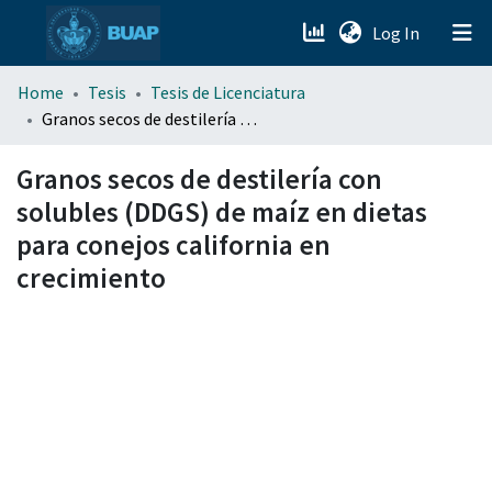
(current)
Log In
menu.section.about_menu
Home
Tesis
Tesis de Licenciatura
Granos secos de destilería con solubles (DDGS) de maíz en dietas para conejos california en crecimiento
All of DSpace
Granos secos de destilería con
solubles (DDGS) de maíz en dietas
para conejos california en
crecimiento