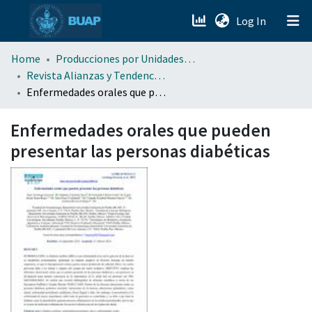
(current)
Log In
menu.section.about_menu
Home
Producciones por Unidades Académicas
Revista Alianzas y Tendencias BUAP (AyTBUAP)
Enfermedades orales que pueden presentar las personas diabéticas
All of DSpace
Enfermedades orales que pueden
presentar las personas diabéticas