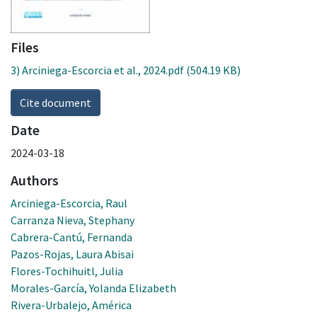
Files
3) Arciniega-Escorcia et al., 2024.pdf
(504.19 KB)
Cite document
Date
2024-03-18
Authors
Arciniega-Escorcia, Raul
Carranza Nieva, Stephany
Cabrera-Cantú, Fernanda
Pazos-Rojas, Laura Abisai
Flores-Tochihuitl, Julia
Morales-García, Yolanda Elizabeth
Rivera-Urbalejo, América