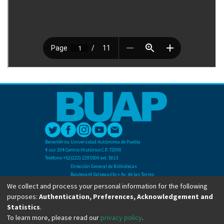
Benemérita Universidad Autónoma de Puebla
4 sur 104 Centro Histórico C.P. 72000
Teléfono +52(222) 2295500 ext. 5013
Dirección General de Bibliotecas
Boulevard Valsequillo y Av. de las Torres
Ciudad Universitaria. Col. San Manuel
We collect and process your personal information for the following
C.P. 72570
purposes:
Authentication, Preferences, Acknowledgement and
Teléfono +52 (222) 2295500 Ext 2901
Statistics
.
To learn more, please read our
privacy policy
.