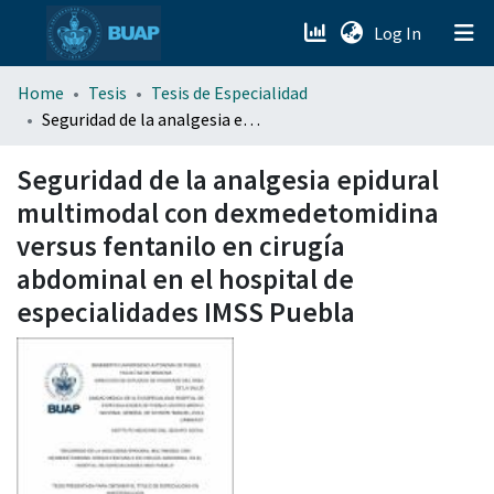
(current)
Log In
menu.section.about_menu
Home
Tesis
Tesis de Especialidad
Seguridad de la analgesia epidural multimodal con dexmedetomidina versus fentanilo en cirugía abdominal en el hospital de especialidades IMSS Puebla
All of DSpace
Seguridad de la analgesia epidural
multimodal con dexmedetomidina
versus fentanilo en cirugía
abdominal en el hospital de
especialidades IMSS Puebla