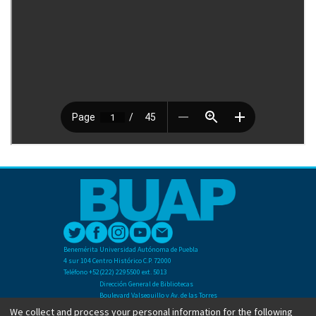
Benemérita Universidad Autónoma de Puebla
4 sur 104 Centro Histórico C.P. 72000
Teléfono +52(222) 2295500 ext. 5013
Dirección General de Bibliotecas
Boulevard Valsequillo y Av. de las Torres
Ciudad Universitaria. Col. San Manuel
We collect and process your personal information for the following