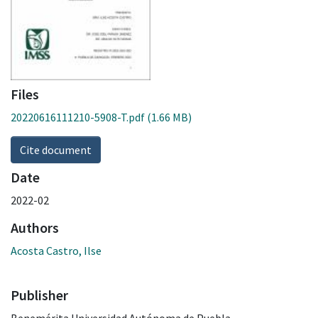
Files
20220616111210-5908-T.pdf
(1.66 MB)
Cite document
Date
2022-02
Authors
Acosta Castro, Ilse
Publisher
Benemérita Universidad Autónoma de Puebla