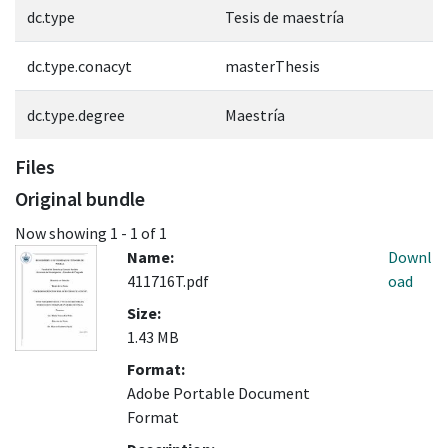
dc.type
Tesis de maestría
dc.type.conacyt
masterThesis
dc.type.degree
Maestría
Files
Original bundle
Now showing
1 - 1 of 1
Name:
Downl
411716T.pdf
oad
Size:
1.43 MB
Format:
Adobe Portable Document
Format