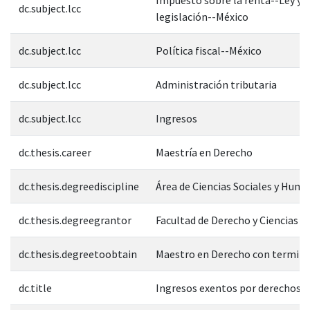
dc.subject.lcc
legislación--México
dc.subject.lcc
Política fiscal--México
dc.subject.lcc
Administración tributaria
dc.subject.lcc
Ingresos
dc.thesis.career
Maestría en Derecho
dc.thesis.degreediscipline
Área de Ciencias Sociales y Hum
dc.thesis.degreegrantor
Facultad de Derecho y Ciencias S
dc.thesis.degreetoobtain
Maestro en Derecho con terminal
dc.title
Ingresos exentos por derechos d