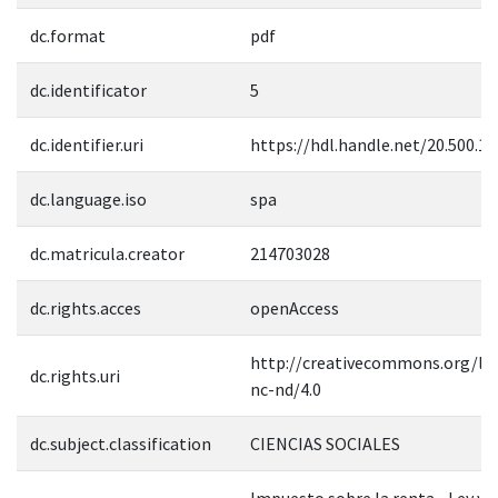
dc.format
pdf
dc.identificator
5
dc.identifier.uri
https://hdl.handle.net/20.500.1
dc.language.iso
spa
dc.matricula.creator
214703028
dc.rights.acces
openAccess
http://creativecommons.org/lic
dc.rights.uri
nc-nd/4.0
dc.subject.classification
CIENCIAS SOCIALES
Impuesto sobre la renta--Ley y