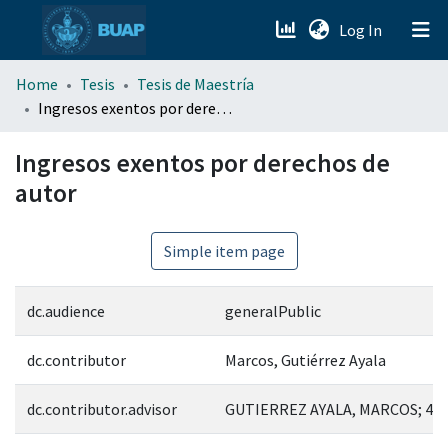
(current)
Log In
menu.section.about_menu
Home
Tesis
Tesis de Maestría
Ingresos exentos por derechos de autor
All of DSpace
Ingresos exentos por derechos de
autor
Simple item page
dc.audience
generalPublic
dc.contributor
Marcos, Gutiérrez Ayala
dc.contributor.advisor
GUTIERREZ AYALA, MARCOS; 47