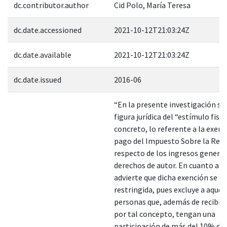
dc.contributor.author
Cid Polo, María Teresa
dc.date.accessioned
2021-10-12T21:03:24Z
dc.date.available
2021-10-12T21:03:24Z
dc.date.issued
2016-06
“En la presente investigación se 
figura jurídica del “estímulo fisca
concreto, lo referente a la exenc
pago del Impuesto Sobre la Ren
respecto de los ingresos genera
derechos de autor. En cuanto a es
advierte que dicha exención se e
restringida, pues excluye a aquel
personas que, además de recibir 
por tal concepto, tengan una
participación de más del 10% del