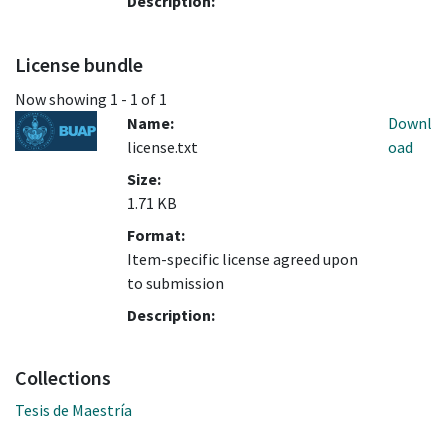
Description:
License bundle
Now showing
1 - 1 of 1
Name:
Downl
license.txt
oad
Size:
1.71 KB
Format:
Item-specific license agreed upon
to submission
Description:
Collections
Tesis de Maestría