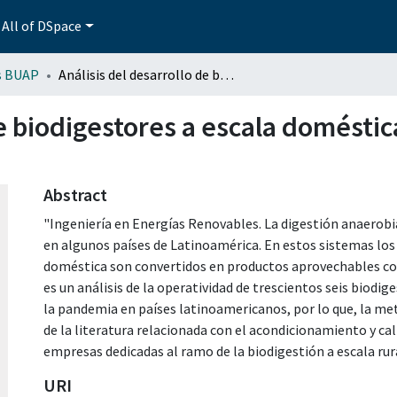
All of DSpace
s BUAP
Análisis del desarrollo de biodigestores a escala doméstica en américa latina a partir de la pandemia
de biodigestores a escala doméstic
Abstract
"Ingeniería en Energías Renovables. La digestión anaerobia
en algunos países de Latinoamérica. En estos sistemas los
doméstica son convertidos en productos aprovechables como 
es un análisis de la operatividad de trescientos seis biodi
la pandemia en países latinoamericanos, por lo que, la me
de la literatura relacionada con el acondicionamiento y cal
empresas dedicadas al ramo de la biodigestión a escala rur
URI