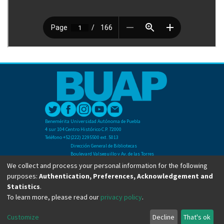
Benemérita Universidad Autónoma de Puebla
4 sur 104 Centro Histórico C.P. 72000
Teléfono +52(222) 2295500 ext. 5013
Dirección General de Bibliotecas
Boulevard Valsequillo y Av. de las Torres
Ciudad Universitaria. Col. San Manuel
We collect and process your personal information for the following
C.P. 72570
purposes:
Authentication, Preferences, Acknowledgement and
Teléfono +52 (222) 2295500 Ext 2901
Statistics
.
To learn more, please read our
privacy policy
.
Copyright © Dirección General de Bibliotecas - BUAP 2024. All right reserved.
Customize
Decline
That's ok