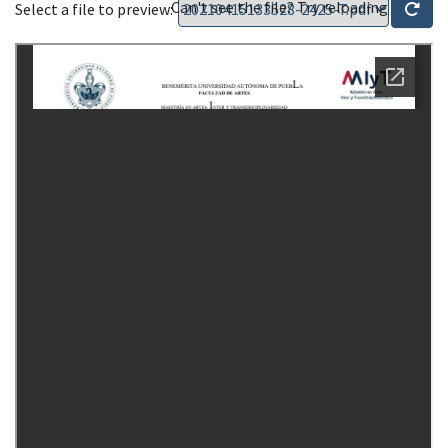
Can't see the file? Try reloading
Select a file to preview: