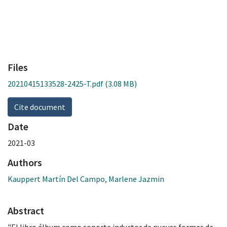
Files
20210415133528-2425-T.pdf
(3.08 MB)
Cite document
Date
2021-03
Authors
Kauppert Martín Del Campo, Marlene Jazmin
Abstract
"El libro álbum como soporte inductor de nuevas formas de