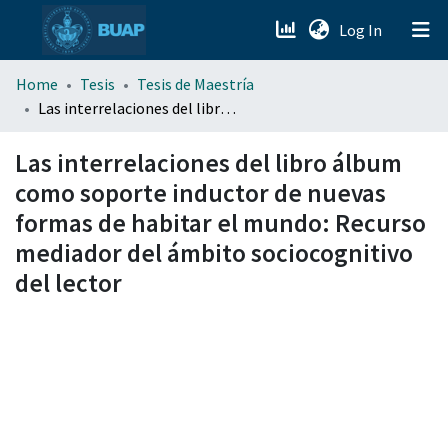
(current)
Log In
menu.section.about_menu
Home
Tesis
Tesis de Maestría
Las interrelaciones del libro álbum como soporte inductor de nuevas formas de habitar el mundo: Recurso mediador del ámbito sociocognitivo del lector
All of DSpace
Las interrelaciones del libro álbum
como soporte inductor de nuevas
formas de habitar el mundo: Recurso
mediador del ámbito sociocognitivo
del lector