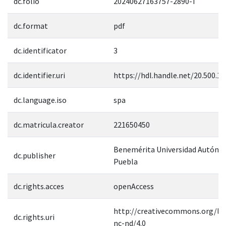
dc.folio
20240627163757-2890-T
dc.format
pdf
dc.identificator
3
dc.identifier.uri
https://hdl.handle.net/20.500.1
dc.language.iso
spa
dc.matricula.creator
221650450
Benemérita Universidad Autóno
dc.publisher
Puebla
dc.rights.acces
openAccess
http://creativecommons.org/lic
dc.rights.uri
nc-nd/4.0