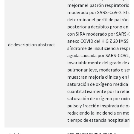
mejorar el patrón respiratorio c
moderado por SARS-CoV-2. El obj
determinar el perfil de patrón r
posterior a decúbito prono en p
con SIRA moderado por SARS-CoV
anexo COVID del H.G.Z 20 IMSS. E
dc.description.abstract
síndrome de insuficiencia respir
aguda causada por SARS-COV2,
invariablemente del grado de af
pulmonar leve, moderado o seve
muestran mejoría clínica y en la
saturación de oxígeno medida
cuantitativamente por la relació
saturación de oxígeno por oxime
pulso y fracción inspirada de oxí
reduciendo la incidencia en mort
tiempo de estancia hospitalaria"