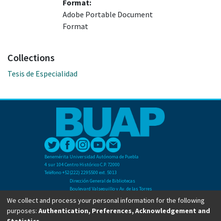
Format:
Adobe Portable Document
Format
Collections
Tesis de Especialidad
Benemérita Universidad Autónoma de Puebla
4 sur 104 Centro Histórico C.P. 72000
Teléfono +52(222) 2295500 ext. 5013
Dirección General de Bibliotecas
Boulevard Valsequillo y Av. de las Torres
Ciudad Universitaria. Col. San Manuel
We collect and process your personal information for the following
C.P. 72570
purposes:
Authentication, Preferences, Acknowledgement and
Teléfono +52 (222) 2295500 Ext 2901
Statistics
.