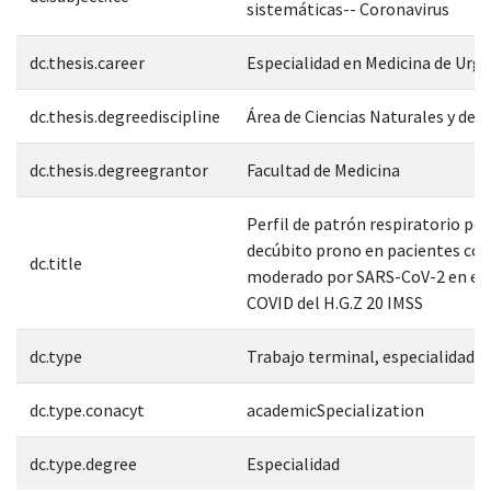
sistemáticas-- Coronavirus
dc.thesis.career
Especialidad en Medicina de Urg
dc.thesis.degreediscipline
Área de Ciencias Naturales y de l
dc.thesis.degreegrantor
Facultad de Medicina
Perfil de patrón respiratorio pos
decúbito prono en pacientes con
dc.title
moderado por SARS-CoV-2 en el
COVID del H.G.Z 20 IMSS
dc.type
Trabajo terminal, especialidad
dc.type.conacyt
academicSpecialization
dc.type.degree
Especialidad