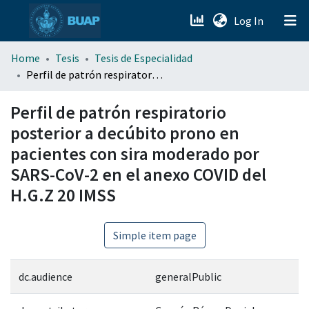
(current)
Log In
menu.section.about_menu
Home
Tesis
Tesis de Especialidad
Perfil de patrón respiratorio posterior a decúbito prono en pacientes con sira moderado por SARS-CoV-2 en el anexo COVID del H.G.Z 20 IMSS
All of DSpace
Perfil de patrón respiratorio
posterior a decúbito prono en
pacientes con sira moderado por
SARS-CoV-2 en el anexo COVID del
H.G.Z 20 IMSS
Simple item page
dc.audience
generalPublic