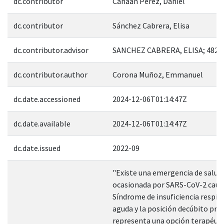
dc.contributor
Canaán Pérez, Daniel
dc.contributor
Sánchez Cabrera, Elisa
dc.contributor.advisor
SANCHEZ CABRERA, ELISA; 4825
dc.contributor.author
Corona Muñoz, Emmanuel
dc.date.accessioned
2024-12-06T01:14:47Z
dc.date.available
2024-12-06T01:14:47Z
dc.date.issued
2022-09
"Existe una emergencia de salud
ocasionada por SARS-CoV-2 cau
Síndrome de insuficiencia respir
aguda y la posición decúbito pro
representa una opción terapéuti