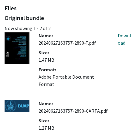
Files
Original bundle
Now showing
1 - 2 of 2
Name:
Downl
20240627163757-2890-T.pdf
oad
Size:
1.47 MB
Format:
Adobe Portable Document
Format
Name:
20240627163757-2890-CARTA.pdf
Size:
1.27 MB