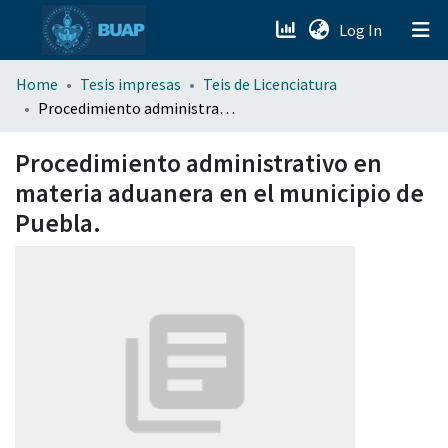
(current)
Log In
menu.section.about_menu
Home
Tesis impresas
Teis de Licenciatura
Procedimiento administrativo en materia aduanera en el municipio de Puebla.
All of DSpace
Procedimiento administrativo en
materia aduanera en el municipio de
Puebla.