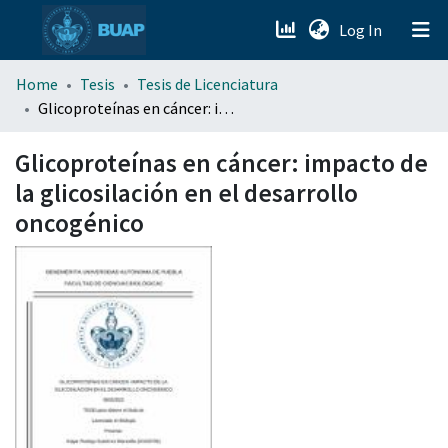
(current)
Log In
menu.section.about_menu
Home
Tesis
Tesis de Licenciatura
Glicoproteínas en cáncer: impacto de la glicosilación en el desarrollo oncogénico
All of DSpace
Glicoproteínas en cáncer: impacto de
la glicosilación en el desarrollo
oncogénico